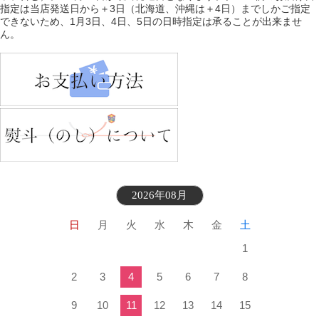
指定は当店発送日から＋3日（北海道、沖縄は＋4日）までしかご指定
できないため、1月3日、4日、5日の日時指定は承ることが出来ませ
ん。
2026年08月
日
月
火
水
木
金
土
1
2
3
4
5
6
7
8
9
10
11
12
13
14
15